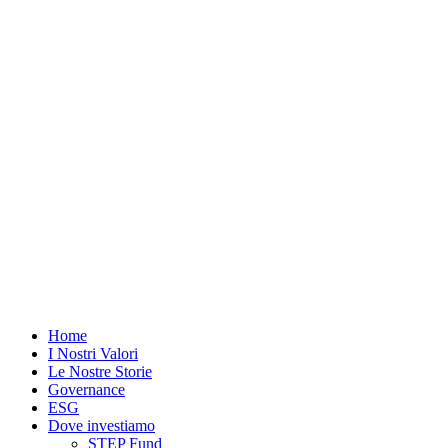
Vai
al
contenuto
Home
I Nostri Valori
Le Nostre Storie
Governance
ESG
Dove investiamo
STEP Fund