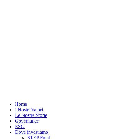
Vai
al
contenuto
Home
I Nostri Valori
Le Nostre Storie
Governance
ESG
Dove investiamo
STEP Fund