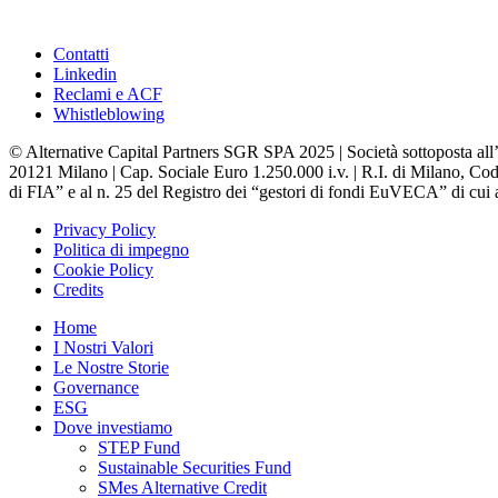
Contatti
Linkedin
Reclami e ACF
Whistleblowing
© Alternative Capital Partners SGR SPA 2025 | Società sottoposta all’
20121 Milano | Cap. Sociale Euro 1.250.000 i.v. | R.I. di Milano, Codi
di FIA” e al n. 25 del Registro dei “gestori di fondi EuVECA” di cui a
Privacy Policy
Politica di impegno
Cookie Policy
Credits
Home
I Nostri Valori
Le Nostre Storie
Governance
ESG
Dove investiamo
STEP Fund
Sustainable Securities Fund
SMes Alternative Credit