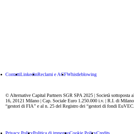
Contatti
Linkedin
Reclami e ACF
Whistleblowing
© Alternative Capital Partners SGR SPA 2025 | Società sottoposta al
16, 20121 Milano | Cap. Sociale Euro 1.250.000 i.v. | R.I. di Milano
“gestori di FIA” e al n. 25 del Registro dei “gestori di fondi EuVEC
Privacy Policy
Politica di impegno
Cookie Policy
Credits