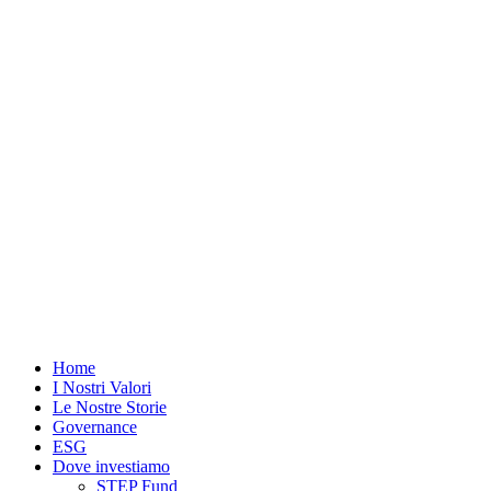
Vai
al
contenuto
Home
I Nostri Valori
Le Nostre Storie
Governance
ESG
Dove investiamo
STEP Fund