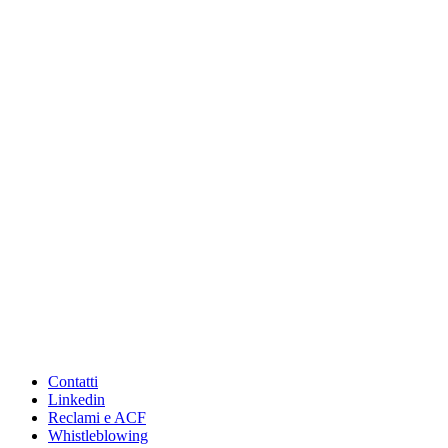
Contatti
Linkedin
Reclami e ACF
Whistleblowing