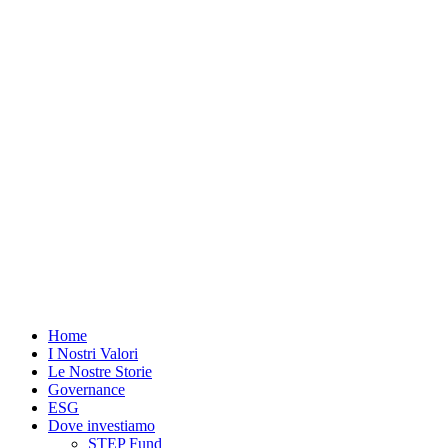
Vai
al
contenuto
Home
I Nostri Valori
Le Nostre Storie
Governance
ESG
Dove investiamo
STEP Fund