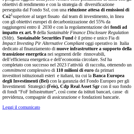
obiettivi di rendimento e con la strategia di diversificazione
perseguita dal Fondo Ssf, con una
riduzione attesa di emissioni di
1
Co2
superiore al target fissato dal team di investimento, in linea
con gli obiettivi europei di decarbonizzazione del 55% da
raggiungersi entro il 2030 e con la regolamentazione dei
fondi ad
impatto ex art. 9
della
Sustainable Finance Disclosure Regulation
(Sfdr).
Sustainable Securities Fund
è il primo e unico Fia di
Impact Investing Pir Alternative Compliant
oggi operativo in Italia
dedicato al finanziamento di
nuove infrastrutture a supporto della
transizione energetica
nei segmenti delle rinnovabili,
dell’efficienza energetica e dell’economia circolare. Ssf ha
completato con successo nel 2023 l’attività di raccolta, ottenendo un
commitment
complessivo di
110 milioni di euro
da primari
investitori istituzionali esteri e italiani, tra cui la
Banca Europea
degli Investimenti (Bei)
con la garanzia del Fondo Europeo per gli
Investimenti Strategici
(Feis), Cdp Real Asset Sgr
con il suo fondo
di fondi “FoF Infrastrutture”, così come da istituti bancari, casse di
previdenza, compagnie di assicurazione e fondazioni bancarie.
Leggi il comunicato