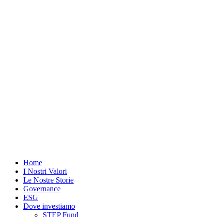
Vai
al
contenuto
Home
I Nostri Valori
Le Nostre Storie
Governance
ESG
Dove investiamo
STEP Fund