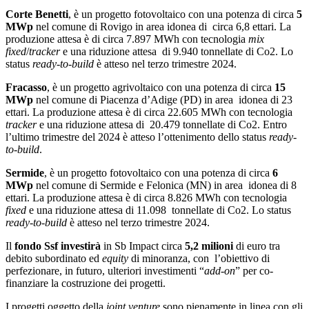
Corte Benetti
, è un progetto fotovoltaico con una potenza di circa
5
MWp
nel comune di Rovigo in area idonea di circa 6,8 ettari. La
produzione attesa è di circa 7.897 MWh con tecnologia
mix
fixed
/
tracker
e una riduzione attesa di 9.940 tonnellate di Co2. Lo
status
ready-to-build
è atteso nel terzo trimestre 2024.
Fracasso
, è un progetto agrivoltaico con una potenza di circa
15
MWp
nel comune di Piacenza d’Adige (PD) in area idonea di 23
ettari. La produzione attesa è di circa 22.605 MWh con tecnologia
tracker
e una riduzione attesa di 20.479 tonnellate di Co2. Entro
l’ultimo trimestre del 2024 è atteso l’ottenimento dello status
ready-
to-build
.
Sermide
, è un progetto fotovoltaico con una potenza di circa
6
MWp
nel comune di Sermide e Felonica (MN) in area idonea di 8
ettari. La produzione attesa è di circa 8.826 MWh con tecnologia
fixed
e una riduzione attesa di 11.098 tonnellate di Co2. Lo status
ready-to-build
è atteso nel terzo trimestre 2024.
Il
fondo Ssf investirà
in Sb Impact circa
5,2 milioni
di euro tra
debito subordinato ed
equity
di minoranza, con l’obiettivo di
perfezionare, in futuro, ulteriori investimenti “
add-on
” per co-
finanziare la costruzione dei progetti.
I progetti oggetto della
joint venture
sono pienamente in linea con gli