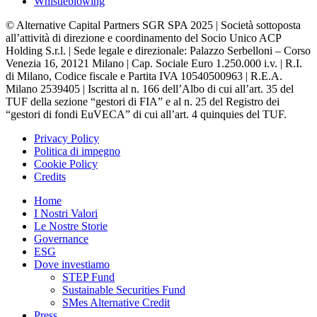
Whistleblowing
© Alternative Capital Partners SGR SPA 2025 | Società sottoposta
all’attività di direzione e coordinamento del Socio Unico ACP
Holding S.r.l. | Sede legale e direzionale: Palazzo Serbelloni – Corso
Venezia 16, 20121 Milano | Cap. Sociale Euro 1.250.000 i.v. | R.I.
di Milano, Codice fiscale e Partita IVA 10540500963 | R.E.A.
Milano 2539405 | Iscritta al n. 166 dell’Albo di cui all’art. 35 del
TUF della sezione “gestori di FIA” e al n. 25 del Registro dei
“gestori di fondi EuVECA” di cui all’art. 4 quinquies del TUF.
Privacy Policy
Politica di impegno
Cookie Policy
Credits
Home
I Nostri Valori
Le Nostre Storie
Governance
ESG
Dove investiamo
STEP Fund
Sustainable Securities Fund
SMes Alternative Credit
Press