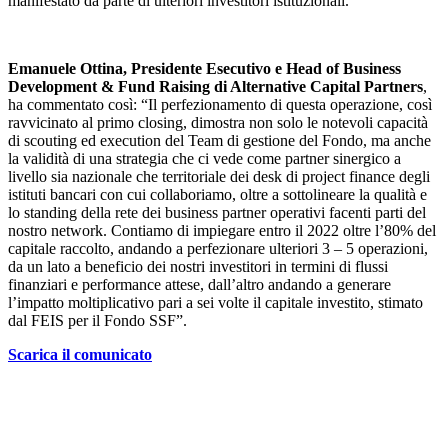
manifestato da parte di ulteriori investitori istituzionali.
Emanuele Ottina, Presidente Esecutivo e Head of Business
Development & Fund Raising di Alternative Capital Partners
,
ha commentato così: “Il perfezionamento di questa operazione, così
ravvicinato al primo closing, dimostra non solo le notevoli capacità
di scouting ed execution del Team di gestione del Fondo, ma anche
la validità di una strategia che ci vede come partner sinergico a
livello sia nazionale che territoriale dei desk di project finance degli
istituti bancari con cui collaboriamo, oltre a sottolineare la qualità e
lo standing della rete dei business partner operativi facenti parti del
nostro network. Contiamo di impiegare entro il 2022 oltre l’80% del
capitale raccolto, andando a perfezionare ulteriori 3 – 5 operazioni,
da un lato a beneficio dei nostri investitori in termini di flussi
finanziari e performance attese, dall’altro andando a generare
l’impatto moltiplicativo pari a sei volte il capitale investito, stimato
dal FEIS per il Fondo SSF”.
Scarica il comunicato