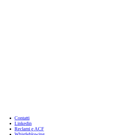
Contatti
Linkedin
Reclami e ACF
Whistleblowing