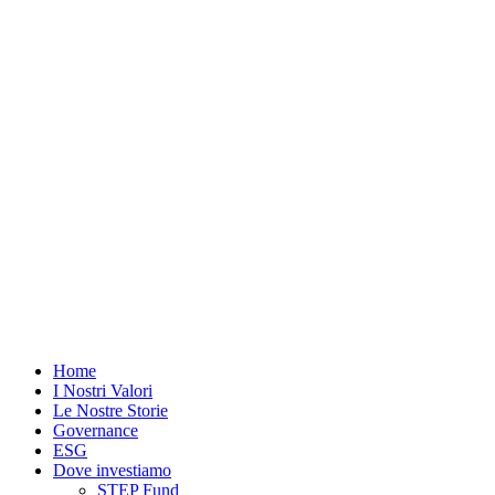
Vai
al
contenuto
Home
I Nostri Valori
Le Nostre Storie
Governance
ESG
Dove investiamo
STEP Fund