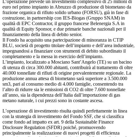
L’operazione prevede un investimento complessivo di 25 milioni di
euro nel primo impianto in Abruzzo di produzione di biometano da
frazione organica di rifiuto solido urbano (FORSU), già in fase di
costruzione, in partnership con IES-Biogas (Gruppo SNAM) in
qualità di EPC Contractor, il gruppo francese Belenergia S.A in
qualità di Equity Sponsor, e due primarie banche nazionali per il
finanziamento della linea di debito senior.
Il Fondo ha acquisito una partecipazione di minoranza in CTIP
BLU, società di progetto titolare dell’impianto e dell’area industriale,
impegnandosi a finanziare con strumenti di debito subordinato il
completamento e la messa in esercizio dell’impianto.
L’impianto, localizzato a Mosciano Sant’Angelo (TE) su un bacino
di utenza di circa 300.000 abitanti, contribuirà al trattamento di oltre
40.000 tonnellate di rifiuti di origine prevalentemente regionale. La
produzione annua attesa di biometano sarà superiore a 3.500.000
sm3, pari al consumo medio di 4.000 famiglie, consentendo tra
l’altro di ridurre sia le emissioni di CO2 di oltre 7.600 tonnellate
all’anno, sia la dipendenza dell’Italia dall’importazione di gas
metano naturale, i cui prezzi sono in costante ascesa.
L’operazione di investimento risulta quindi perfettamente in linea
con la strategia di investimento del Fondo SSF, che si classifica
come fondo ad impatto ex art. 9 della Sustainable Finance
Disclosure Regulation (SFDR) poiché, promuovendo
principalmente la realizzazione di nuovi progetti di efficienza