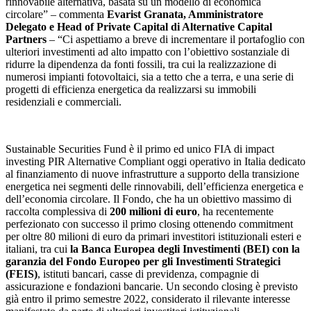
rinnovabile alternativa, basata su un modello di economica
circolare” – commenta
Evarist Granata, Amministratore
Delegato e Head of Private Capital di Alternative Capital
Partners
– “Ci aspettiamo a breve di incrementare il portafoglio con
ulteriori investimenti ad alto impatto con l’obiettivo sostanziale di
ridurre la dipendenza da fonti fossili, tra cui la realizzazione di
numerosi impianti fotovoltaici, sia a tetto che a terra, e una serie di
progetti di efficienza energetica da realizzarsi su immobili
residenziali e commerciali.
Sustainable Securities Fund è il primo ed unico FIA di impact
investing PIR Alternative Compliant oggi operativo in Italia dedicato
al finanziamento di nuove infrastrutture a supporto della transizione
energetica nei segmenti delle rinnovabili, dell’efficienza energetica e
dell’economia circolare. Il Fondo, che ha un obiettivo massimo di
raccolta complessiva di
200 milioni di euro
, ha recentemente
perfezionato con successo il primo closing ottenendo commitment
per oltre 80 milioni di euro da primari investitori istituzionali esteri e
italiani, tra cui
la Banca Europea degli Investimenti (BEI) con la
garanzia del Fondo Europeo per gli Investimenti Strategici
(FEIS)
, istituti bancari, casse di previdenza, compagnie di
assicurazione e fondazioni bancarie. Un secondo closing è previsto
già entro il primo semestre 2022, considerato il rilevante interesse