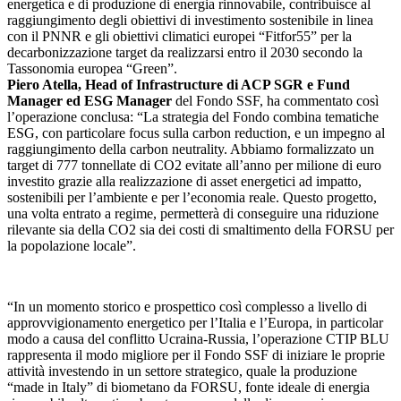
energetica e di produzione di energia rinnovabile, contribuisce al
raggiungimento degli obiettivi di investimento sostenibile in linea
con il PNNR e gli obiettivi climatici europei “Fitfor55” per la
decarbonizzazione target da realizzarsi entro il 2030 secondo la
Tassonomia europea “Green”.
Piero Atella, Head of Infrastructure di ACP SGR e Fund
Manager ed ESG Manager
del Fondo SSF, ha commentato così
l’operazione conclusa: “La strategia del Fondo combina tematiche
ESG, con particolare focus sulla carbon reduction, e un impegno al
raggiungimento della carbon neutrality. Abbiamo formalizzato un
target di 777 tonnellate di CO2 evitate all’anno per milione di euro
investito grazie alla realizzazione di asset energetici ad impatto,
sostenibili per l’ambiente e per l’economia reale. Questo progetto,
una volta entrato a regime, permetterà di conseguire una riduzione
rilevante sia della CO2 sia dei costi di smaltimento della FORSU per
la popolazione locale”.
“In un momento storico e prospettico così complesso a livello di
approvvigionamento energetico per l’Italia e l’Europa, in particolar
modo a causa del conflitto Ucraina-Russia, l’operazione CTIP BLU
rappresenta il modo migliore per il Fondo SSF di iniziare le proprie
attività investendo in un settore strategico, quale la produzione
“made in Italy” di biometano da FORSU, fonte ideale di energia