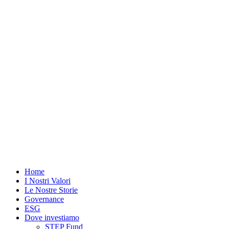
Vai
al
contenuto
Home
I Nostri Valori
Le Nostre Storie
Governance
ESG
Dove investiamo
STEP Fund