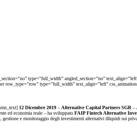
ection=”no” type=”full_width” angled_section=”no” text_align=”lef
nner row_type=”row” type=”full_width” text_align=”left” css_animati
umn_text]
12 Dicembre 2019
–
Alternative Capital Partners SGR
– 
iente ed economia reale – ha sviluppato
FAIP Fintech Alternative Inv
, gestione e monitoraggio degli investimenti alternativi illiquidi sui priva