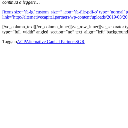
continua a leggere…
[icons size=’fa-lg’ custom_size=” icon=’fa-file-pdf-o’ type=’norma
link=’http://alternativecapital.partners/wp-content/uploads/2019/03/
[/vc_column_text][/vc_column_inner][/vc_row_inner][vc_separator
type=”full_width” angled_section=”no” text_align=”left” backgroun
Taggato
ACP
Alternative Capital Partners
SGR