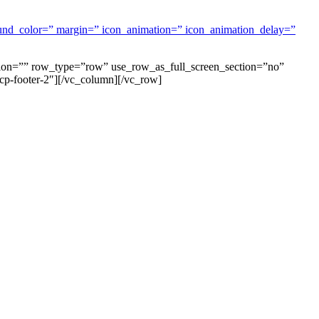
ground_color=” margin=” icon_animation=” icon_animation_delay=”
tion=”” row_type=”row” use_row_as_full_screen_section=”no”
cp-footer-2″][/vc_column][/vc_row]