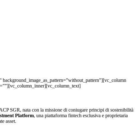
t” background_image_as_pattern=”without_pattern”][vc_column
on=””][vc_column_inner][vc_column_text]
ACP SGR, nata con la missione di coniugare principi di sostenibilità
estment Platform
, una piattaforma fintech esclusiva e proprietaria
te asset.