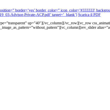
l’ position=” border=’yes’ border_color=” icon_color=’#333333′ back
2019_03-Advisor-Private-ACP.pdf’ target=’_blank’]
Scarica il PDF
 type=”transparent” up=”40″][/vc_column][/vc_row][vc_row css_anima
d_image_as_pattern=”without_pattern”][vc_column][rev_slider alias=”a