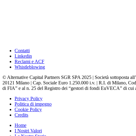
Contatti
Linkedin
Reclami e ACF
Whistleblowing
© Alternative Capital Partners SGR SPA 2025 | Società sottoposta all’
20121 Milano | Cap. Sociale Euro 1.250.000 i.v. | R.I. di Milano, Codi
di FIA” e al n. 25 del Registro dei “gestori di fondi EuVECA” di cui a
Privacy Policy
Politica di impegno
Cookie Policy
Credits
Home
I Nostri Valori