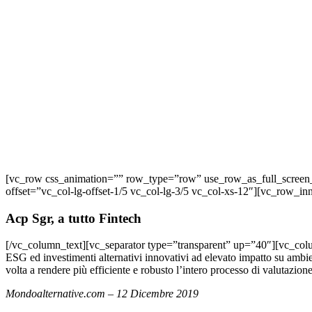
[vc_row css_animation=”” row_type=”row” use_row_as_full_screen_s
offset=”vc_col-lg-offset-1/5 vc_col-lg-3/5 vc_col-xs-12″][vc_row_i
Acp Sgr, a tutto Fintech
[/vc_column_text][vc_separator type=”transparent” up=”40″][vc_col
ESG ed investimenti alternativi innovativi ad elevato impatto su amb
volta a rendere più efficiente e robusto l’intero processo di valutazione
Mondoalternative.com – 12 Dicembre 2019